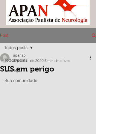
Post
Todos posts
apansp
Todos posts
27 de out. de 2020
3 min de leitura
SUS em perigo
Começar
Sua comunidade