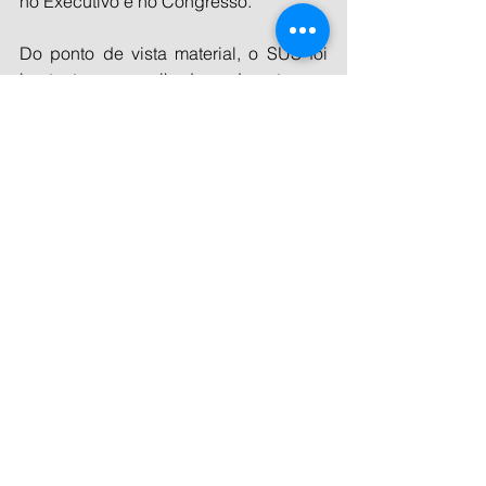
no Executivo e no Congresso.
Do ponto de vista material, o SUS foi 
bastante aparelhado durante a 
pandemia. De nada adiantará este 
legado se não houver recursos para 
manter os equipamentos funcionando e 
servindo aos pacientes.
Não menos importante é o cuidado que 
se deve ter com médicos, enfermeiros, 
fisioterapeutas, nutricionistas e todos 
os demais profissionais da área da 
saúde que atuam no SUS e não têm 
sido devidamente valorizados.
Ter um sistema público de saúde 
universal e gratuito foi um inequívoco 
desejo da sociedade, a ponto de ser 