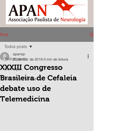
Post
Todos posts
apansp
Todos posts
25 de out. de 2019
3 min de leitura
XXXIII Congresso
Começar
Brasileira de Cefaleia
Sua comunidade
debate uso de
Telemedicina